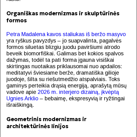
Organiškas modernizmas ir skulptūrinės
formos
Petra Madalena kavos staliukas iš beržo masyvo
yra ryškus pavyzdys – jo suapvalinta, pagalvės
formos siluetas blizgiu juodu paviršiumi atrodo
beveik biomorfiškai. Galimas bet kokios spalvos
dažymas, todėl ta pati forma įgauna visiškai
skirtingas nuotaikas priklausomai nuo apdailos:
meditatyvi šviesiame berže, dramatiška gilioje
juodoje, šilta su riešutmedžio atspalviais. Toks
gaminys perteikia drąsią energiją, aprašytą mūsų
vadove apie
2026 m. interjero dizainą, įkvėptą
Ugnies Arklio
– bebaimę, ekspresyvią ir ryžtingai
išraiškingą.
Geometrinis modernizmas ir
architektūrinės linijos