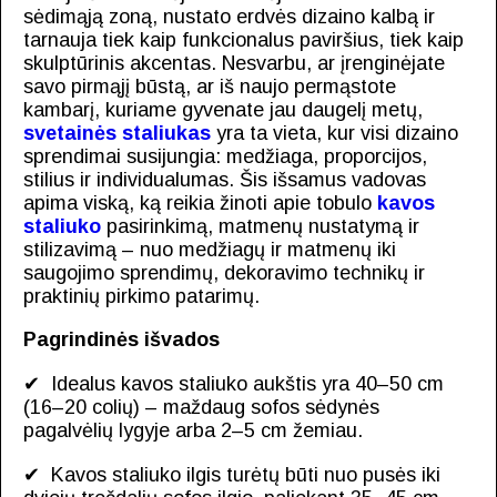
sėdimąją zoną, nustato erdvės dizaino kalbą ir
tarnauja tiek kaip funkcionalus paviršius, tiek kaip
skulptūrinis akcentas. Nesvarbu, ar įrenginėjate
savo pirmąjį būstą, ar iš naujo permąstote
kambarį, kuriame gyvenate jau daugelį metų,
svetainės staliukas
yra ta vieta, kur visi dizaino
sprendimai susijungia: medžiaga, proporcijos,
stilius ir individualumas. Šis išsamus vadovas
apima viską, ką reikia žinoti apie tobulo
kavos
staliuko
pasirinkimą, matmenų nustatymą ir
stilizavimą – nuo medžiagų ir matmenų iki
saugojimo sprendimų, dekoravimo technikų ir
praktinių pirkimo patarimų.
Pagrindinės išvados
✔ Idealus kavos staliuko aukštis yra 40–50 cm
(16–20 colių) – maždaug sofos sėdynės
pagalvėlių lygyje arba 2–5 cm žemiau.
✔ Kavos staliuko ilgis turėtų būti nuo pusės iki