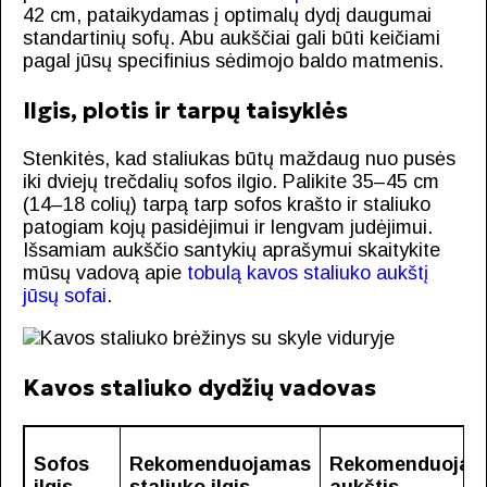
42 cm, pataikydamas į optimalų dydį daugumai
standartinių sofų. Abu aukščiai gali būti keičiami
pagal jūsų specifinius sėdimojo baldo matmenis.
Ilgis, plotis ir tarpų taisyklės
Stenkitės, kad staliukas būtų maždaug nuo pusės
iki dviejų trečdalių sofos ilgio. Palikite 35–45 cm
(14–18 colių) tarpą tarp sofos krašto ir staliuko
patogiam kojų pasidėjimui ir lengvam judėjimui.
Išsamiam aukščio santykių aprašymui skaitykite
mūsų vadovą apie
tobulą kavos staliuko aukštį
jūsų sofai
.
Kavos staliuko dydžių vadovas
Sofos
Rekomenduojamas
Rekomenduojam