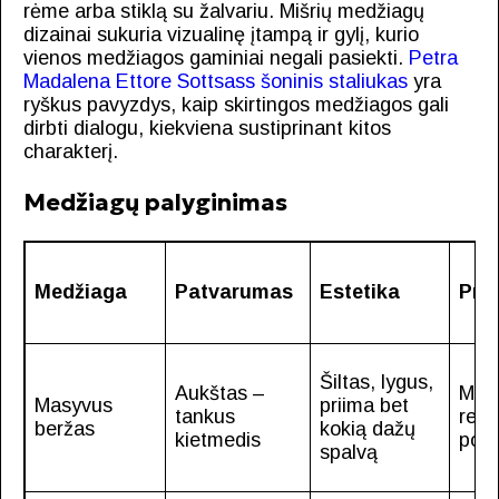
rėme arba stiklą su žalvariu. Mišrių medžiagų
dizainai sukuria vizualinę įtampą ir gylį, kurio
vienos medžiagos gaminiai negali pasiekti.
Petra
Madalena
Ettore Sottsass šoninis staliukas
yra
ryškus pavyzdys, kaip skirtingos medžiagos gali
dirbti dialogu, kiekviena sustiprinant kitos
charakterį.
Medžiagų palyginimas
Medžiaga
Patvarumas
Estetika
Prie
Šiltas, lygus,
Aukštas –
Maž
Masyvus
priima bet
tankus
retk
beržas
kokią dažų
kietmedis
polir
spalvą