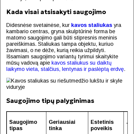
Kada visai atsisakyti saugojimo
Didesnėse svetainėse, kur
kavos staliukas
yra
kambario centras, gryna skulptūrinė forma be
matomo saugojimo gali būti stipresnis meninis
pareiškimas. Staliukas tampa objektu, kuriuo
žavimasi, o ne dėže, kurią reikia užpildyti.
Išsamiam saugojimo variantų tyrimui skaitykite
mūsų vadovą apie
kavos staliukus su daiktų
laikymo vieta, stalčius, lentynas ir paslėptą erdvę
.
Saugojimo tipų palyginimas
Saugojimo
Geriausiai
Estetinis
Ti
tipas
tinka
poveikis