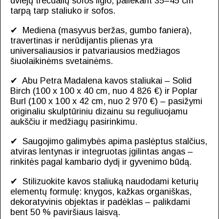
dviejų trečdalių sofos ilgio, paliekant 35–45 cm
tarpą tarp staliuko ir sofos.
✔ Mediena (masyvus beržas, gumbo faniera),
travertinas ir nerūdijantis plienas yra
universaliausios ir patvariausios medžiagos
šiuolaikinėms svetainėms.
✔ Abu Petra Madalena kavos staliukai – Solid
Birch (100 x 100 x 40 cm, nuo 4 826 €) ir Poplar
Burl (100 x 100 x 42 cm, nuo 2 970 €) – pasižymi
originaliu skulptūriniu dizainu su reguliuojamu
aukščiu ir medžiagų pasirinkimu.
✔ Saugojimo galimybės apima paslėptus stalčius,
atviras lentynas ir integruotas įgilintas angas –
rinkitės pagal kambario dydį ir gyvenimo būdą.
✔ Stilizuokite kavos staliuką naudodami keturių
elementų formulę: knygos, kažkas organiškas,
dekoratyvinis objektas ir padėklas – palikdami
bent 50 % paviršiaus laisvą.