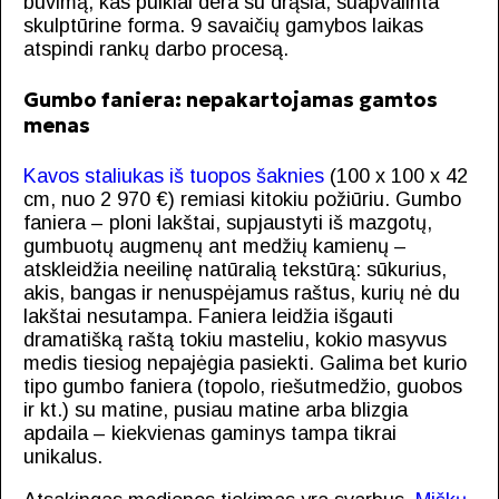
buvimą, kas puikiai dera su drąsia, suapvalinta
skulptūrine forma. 9 savaičių gamybos laikas
atspindi rankų darbo procesą.
Gumbo faniera: nepakartojamas gamtos
menas
Kavos staliukas iš tuopos šaknies
(100 x 100 x 42
cm, nuo 2 970 €) remiasi kitokiu požiūriu. Gumbo
faniera – ploni lakštai, supjaustyti iš mazgotų,
gumbuotų augmenų ant medžių kamienų –
atskleidžia neeilinę natūralią tekstūrą: sūkurius,
akis, bangas ir nenuspėjamus raštus, kurių nė du
lakštai nesutampa. Faniera leidžia išgauti
dramatišką raštą tokiu masteliu, kokio masyvus
medis tiesiog nepajėgia pasiekti. Galima bet kurio
tipo gumbo faniera (topolo, riešutmedžio, guobos
ir kt.) su matine, pusiau matine arba blizgia
apdaila – kiekvienas gaminys tampa tikrai
unikalus.