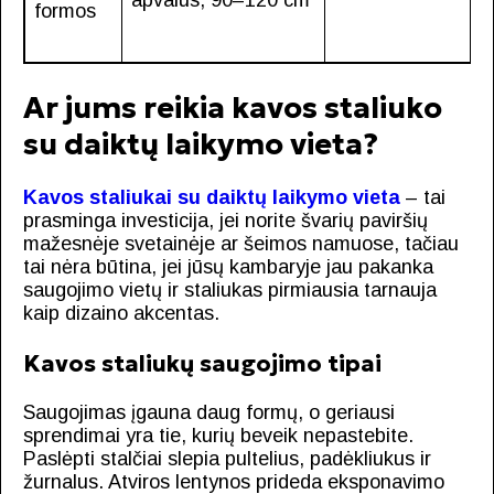
apvalus, 90–120 cm
formos
Ar jums reikia kavos staliuko
su daiktų laikymo vieta?
Kavos staliukai su daiktų laikymo vieta
– tai
prasminga investicija, jei norite švarių paviršių
mažesnėje svetainėje ar šeimos namuose, tačiau
tai nėra būtina, jei jūsų kambaryje jau pakanka
saugojimo vietų ir staliukas pirmiausia tarnauja
kaip dizaino akcentas.
Kavos staliukų saugojimo tipai
Saugojimas įgauna daug formų, o geriausi
sprendimai yra tie, kurių beveik nepastebite.
Paslėpti stalčiai slepia pultelius, padėkliukus ir
žurnalus. Atviros lentynos prideda eksponavimo