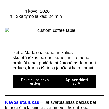
4 kovo, 2026
Skaitymo laikas: 24 min
Petra Madalena kuria unikalius,
skulptūriškus baldus, kurie jungia meną ir
praktiškumą, padėdami žmonėms formuoti
erdves, kurios iš tiesų jaučiasi kaip namai.
Pakeiskite savo
Apibendrinti
erdvę
su AI
Kavos staliukas
– tai svarbiausias baldas bet
kurioje šiuolaikinėje svetainėje. Jis sutelkia