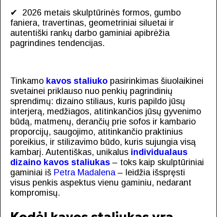
✔ 2026 metais skulptūrinės formos, gumbo
faniera, travertinas, geometriniai siluetai ir
autentiški rankų darbo gaminiai apibrėžia
pagrindines tendencijas.
Tinkamo
kavos staliuko
pasirinkimas šiuolaikinei
svetainei priklauso nuo penkių pagrindinių
sprendimų: dizaino stiliaus, kuris papildo jūsų
interjerą, medžiagos, atitinkančios jūsų gyvenimo
būdą, matmenų, derančių prie sofos ir kambario
proporcijų, saugojimo, atitinkančio praktinius
poreikius, ir stilizavimo būdo, kuris sujungia visą
kambarį. Autentiškas, unikalus
individualaus
dizaino kavos staliukas
– toks kaip skulptūriniai
gaminiai iš
Petra Madalena
– leidžia išspręsti
visus penkis aspektus vienu gaminiu, nedarant
kompromisų.
Kodėl kavos staliukas yra