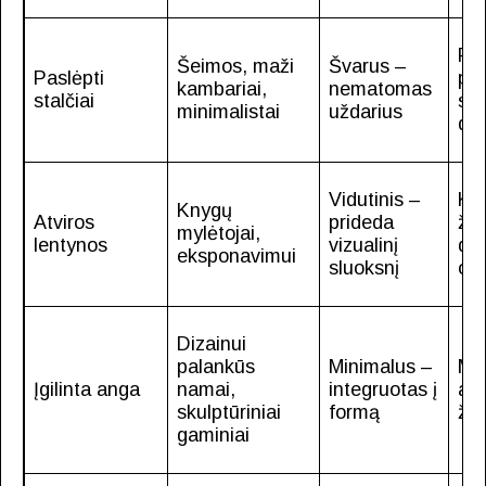
Pul
Šeimos, maži
Švarus –
Paslėpti
pad
kambariai,
nematomas
stalčiai
sm
minimalistai
uždarius
dai
Vidutinis –
Kn
Knygų
Atviros
prideda
žur
mylėtojai,
lentynos
vizualinį
dek
eksponavimui
sluoksnį
obj
Dizainui
palankūs
Minimalus –
Maž
Įgilinta anga
namai,
integruotas į
aug
skulptūriniai
formą
žv
gaminiai