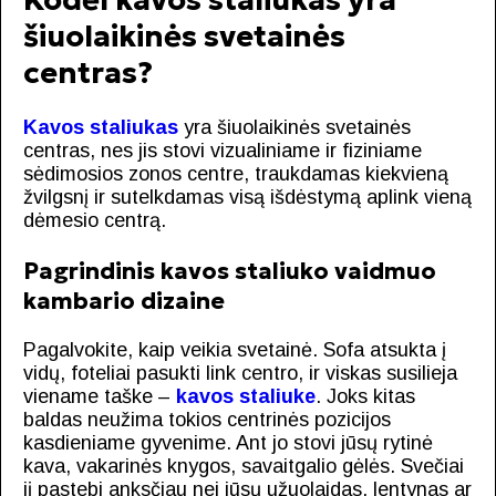
šiuolaikinės svetainės
centras?
Kavos staliukas
yra šiuolaikinės svetainės
centras, nes jis stovi vizualiniame ir fiziniame
sėdimosios zonos centre, traukdamas kiekvieną
žvilgsnį ir sutelkdamas visą išdėstymą aplink vieną
dėmesio centrą.
Pagrindinis kavos staliuko vaidmuo
kambario dizaine
Pagalvokite, kaip veikia svetainė. Sofa atsukta į
vidų, foteliai pasukti link centro, ir viskas susilieja
viename taške –
kavos staliuke
. Joks kitas
baldas neužima tokios centrinės pozicijos
kasdieniame gyvenime. Ant jo stovi jūsų rytinė
kava, vakarinės knygos, savaitgalio gėlės. Svečiai
jį pastebi anksčiau nei jūsų užuolaidas, lentynas ar