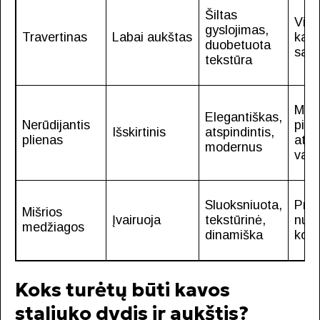
Šiltas
Vidu
gyslojimas,
Travertinas
Labai aukštas
kas
duobetuota
sand
tekstūra
Maž
Elegantiškas,
Nerūdijantis
pirš
Išskirtinis
atspindintis,
plienas
ats
modernus
val
Sluoksniuota,
Prik
Mišrios
Įvairuoja
tekstūrinė,
nuo
medžiagos
dinamiška
kom
Koks turėtų būti kavos
staliuko dydis ir aukštis?