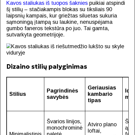
Kavos staliukas iš tuopos šaknies
puikiai atspindi
šį stilių – stačiakampis blokas su tiksliais 90
laipsnių kampais, kur griežtas siluetas sukuria
sąmoningą įtampą su laukine, nenuspėjama
gumbo faneros tekstūra po juo. Tai gamta,
sutvarkyta geometrijoje.
Dizaino stilių palyginimas
Geriausias
Pagrindinės
Idea
Stilius
kambario
savybės
med
tipas
Švarios linijos,
Švie
Atviro plano
monochrominė
ąžu
loftai,
Minimalistinis
paletė,
fani