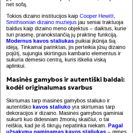
net sofą.
Tokios dizaino institucijos kaip
Cooper Hewitt,
Smithsonian dizaino muziejus
jau seniai traktuoja
baldus kaip dizaino meno objektus – daiktus, kurie
turi prasmę, pranokstančią jų praktinę funkciją.
Modernus kavos staliukas
puikiai įkūnija šią
idėją. Tinkamai parinktas, jis perteikia jūsų dizaino
pojūtį, sujungia skirtingus kambario elementus ir
sukuria dėmesio centrą, kuris iškelia viską
aplinkui.
Masinės gamybos ir autentiški baldai:
kodėl originalumas svarbus
Skirtumas tarp masinės gamybos staliuko ir
autentiško
kavos staliuko
yra skirtumas tarp
dekoracijos ir dizaino. Masinės gamybos gaminiai
sukurti kuo didesniam žmonių skaičiui, o tai
reiškia, kad jie iš tikrųjų nepatinka niekam.
Pagal
užsakymą gaminamas kavos staliukas
– gimęs