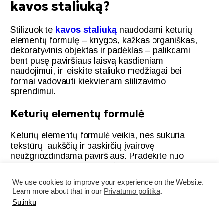
kavos staliuką?
Stilizuokite
kavos staliuką
naudodami keturių
elementų formulę – knygos, kažkas organiškas,
dekoratyvinis objektas ir padėklas – palikdami
bent pusę paviršiaus laisvą kasdieniam
naudojimui, ir leiskite staliuko medžiagai bei
formai vadovauti kiekvienam stilizavimo
sprendimui.
Keturių elementų formulė
Keturių elementų formulė veikia, nes sukuria
tekstūrų, aukščių ir paskirčių įvairovę
neužgriozdindama paviršiaus. Pradėkite nuo
dviejų ar trijų knygų krūvelės kaip pagrindinio
sluoksnio. Pridėkite kažką organiško – mažą
We use cookies to improve your experience on the Website.
augalą, šakelę ar šviežių gėlių – kad suteiktumėte
Learn more about that in our
Privatumo politika
.
gyvybės kompozicijai. Padėkite dekoratyvinį
Sutinku
objektą (skulptūrinę figūrėlę, keraminį dubenį,
žvakę) vizualiniam akcentui. Sugrupuokite