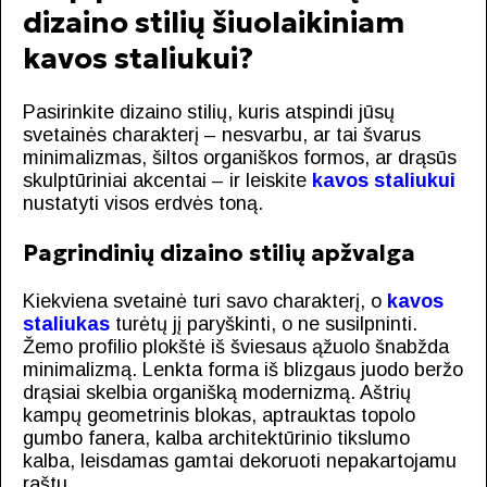
dizaino stilių šiuolaikiniam
kavos staliukui?
Pasirinkite dizaino stilių, kuris atspindi jūsų
svetainės charakterį – nesvarbu, ar tai švarus
minimalizmas, šiltos organiškos formos, ar drąsūs
skulptūriniai akcentai – ir leiskite
kavos staliukui
nustatyti visos erdvės toną.
Pagrindinių dizaino stilių apžvalga
Kiekviena svetainė turi savo charakterį, o
kavos
staliukas
turėtų jį paryškinti, o ne susilpninti.
Žemo profilio plokštė iš šviesaus ąžuolo šnabžda
minimalizmą. Lenkta forma iš blizgaus juodo beržo
drąsiai skelbia organišką modernizmą. Aštrių
kampų geometrinis blokas, aptrauktas topolo
gumbo fanera, kalba architektūrinio tikslumo
kalba, leisdamas gamtai dekoruoti nepakartojamu
raštu.