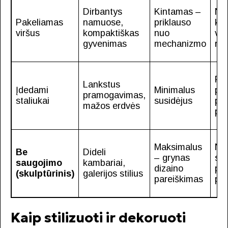
Dirbantys
Kintamas –
Ne
Pakeliamas
namuose,
priklauso
kom
viršus
kompaktiškas
nuo
va
gyvenimas
mechanizmo
re
Pa
Lankstus
Įdedami
Minimalus
pav
pramogavimas,
staliukai
susidėjus
plo
mažos erdvės
por
Maksimalus
Nė
Be
Dideli
– grynas
sta
saugojimo
kambariai,
dizaino
pa
(skulptūrinis)
galerijos stilius
pareiškimas
pa
Kaip stilizuoti ir dekoruoti