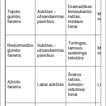
Dramatiškas
Topolo
Aukštas –
besisukantis
Maž
gumbo
užsandarintas
raštas,
nuva
faniera
paviršius
medaus
tonai
Turtingas,
Riešutmedžio
Aukštas –
tamsus,
Maž
gumbo
užsandarintas
sudėtinga
nuva
faniera
paviršius
tekstūra
Švarus
raštas,
Ąžuolo
Labai aukštas
šviesūs–
Lab
faniera
vidutiniai
tonai