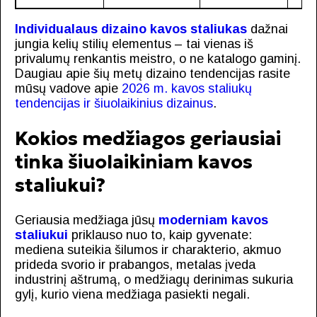
Individualaus dizaino kavos staliukas
dažnai
jungia kelių stilių elementus – tai vienas iš
privalumų renkantis meistro, o ne katalogo gaminį.
Daugiau apie šių metų dizaino tendencijas rasite
mūsų vadove apie
2026 m. kavos staliukų
tendencijas ir šiuolaikinius dizainus
.
Kokios medžiagos geriausiai
tinka šiuolaikiniam kavos
staliukui?
Geriausia medžiaga jūsų
moderniam kavos
staliukui
priklauso nuo to, kaip gyvenate:
mediena suteikia šilumos ir charakterio, akmuo
prideda svorio ir prabangos, metalas įveda
industrinį aštrumą, o medžiagų derinimas sukuria
gylį, kurio viena medžiaga pasiekti negali.