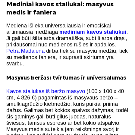
Mediniai kavos staliukai: masyvus
medis ir faniera
Mediena išlieka universaliausia ir emociškai
artimiausia medžiaga
mediniam kavos staliukui
.
Ji gali būti šilta arba dramatiška, subtili arba drąsi,
priklausomai nuo medienos rūšies ir apdailos.
Petra Madalena
dirba tiek su masyviu medžiu, tiek
su medienos faniera, ir suprasti skirtumą yra
svarbu.
Masyvus beržas: tvirtumas ir universalumas
Kavos staliukas iš beržo masyvo
(100 x 100 x 40
cm, 4 826 €) pagamintas iš masyvaus beržo –
smulkiagrūdžio kietmedžio, kuris puikiai priima
dažus. Galimas bet kokios spalvos dažymas, todėl
šis gaminys gali būti gilus juodas, natūralus
šviesus, tamsus espreso ar bet kokio atspalvio.
Masyvus medis suteikia jam reikšmingą svorį ir