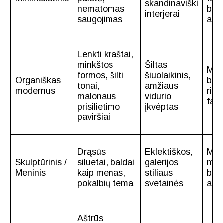
skandinaviški
nematomas
balt
interjerai
saugojimas
akm
Lenkti kraštai,
minkštos
Šiltas
Mas
formos, šilti
šiuolaikinis,
Organiškas
ber
tonai,
amžiaus
modernus
rie
malonaus
vidurio
fani
prisilietimo
įkvėptas
paviršiai
Drąsūs
Eklektiškos,
Mišr
Skulptūrinis /
siluetai, baldai
galerijos
med
Meninis
kaip menas,
stiliaus
bliz
pokalbių tema
svetainės
apd
Aštrūs