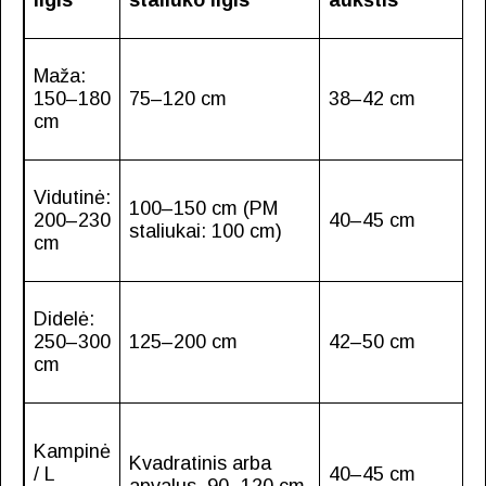
ilgis
staliuko ilgis
aukštis
Maža:
150–180
75–120 cm
38–42 cm
cm
Vidutinė:
100–150 cm (PM
200–230
40–45 cm
staliukai: 100 cm)
cm
Didelė:
250–300
125–200 cm
42–50 cm
cm
Kampinė
Kvadratinis arba
/ L
40–45 cm