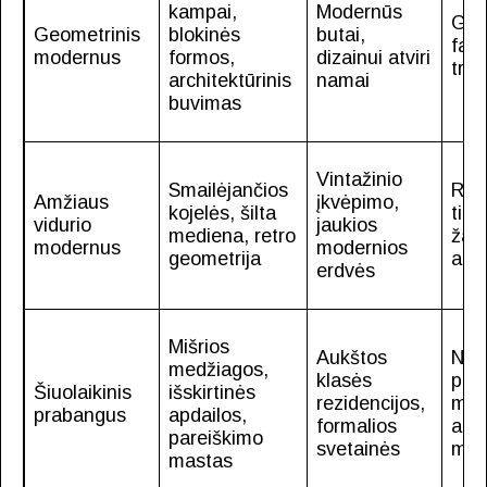
kampai,
Modernūs
Gu
Geometrinis
blokinės
butai,
fani
modernus
formos,
dizainui atviri
trav
architektūrinis
namai
buvimas
Vintažinio
Smailėjančios
Rie
Amžiaus
įkvėpimo,
kojelės, šilta
tika
vidurio
jaukios
mediena, retro
žalv
modernus
modernios
geometrija
akc
erdvės
Mišrios
Aukštos
Nerū
medžiagos,
klasės
plie
Šiuolaikinis
išskirtinės
rezidencijos,
med
prabangus
apdailos,
formalios
akm
pareiškimo
svetainės
met
mastas