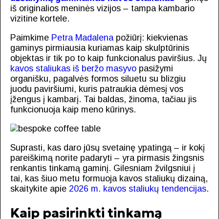
iš originalios meninės vizijos – tampa kambario
vizitine kortele.
Paimkime
Petra Madalena
požiūrį: kiekvienas
gaminys pirmiausia kuriamas kaip skulptūrinis
objektas ir tik po to kaip funkcionalus paviršius. Jų
kavos staliukas iš beržo masyvo
pasižymi
organišku, pagalvės formos siluetu su blizgiu
juodu paviršiumi, kuris patraukia dėmesį vos
įžengus į kambarį. Tai baldas, žinoma, tačiau jis
funkcionuoja kaip meno kūrinys.
Suprasti, kas daro jūsų svetainę ypatingą – ir kokį
pareiškimą norite padaryti – yra pirmasis žingsnis
renkantis tinkamą gaminį. Gilesniam žvilgsniui į
tai, kas šiuo metu formuoja kavos staliukų dizainą,
skaitykite apie
2026 m. kavos staliukų tendencijas
.
Kaip pasirinkti tinkamą