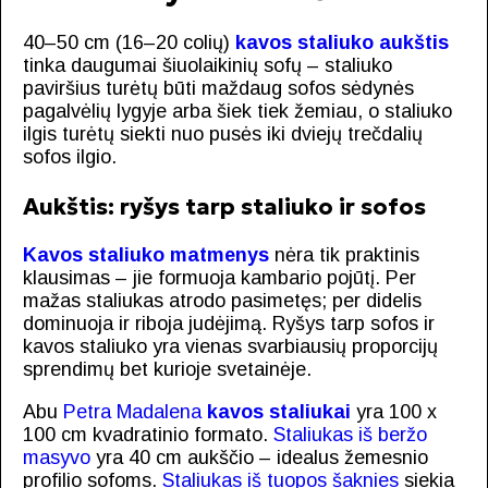
40–50 cm (16–20 colių)
kavos staliuko aukštis
tinka daugumai šiuolaikinių sofų – staliuko
paviršius turėtų būti maždaug sofos sėdynės
pagalvėlių lygyje arba šiek tiek žemiau, o staliuko
ilgis turėtų siekti nuo pusės iki dviejų trečdalių
sofos ilgio.
Aukštis: ryšys tarp staliuko ir sofos
Kavos staliuko matmenys
nėra tik praktinis
klausimas – jie formuoja kambario pojūtį. Per
mažas staliukas atrodo pasimetęs; per didelis
dominuoja ir riboja judėjimą. Ryšys tarp sofos ir
kavos staliuko yra vienas svarbiausių proporcijų
sprendimų bet kurioje svetainėje.
Abu
Petra Madalena
kavos staliukai
yra 100 x
100 cm kvadratinio formato.
Staliukas iš beržo
masyvo
yra 40 cm aukščio – idealus žemesnio
profilio sofoms.
Staliukas iš tuopos šaknies
siekia