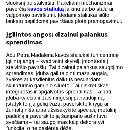
sluoksnį po stalviršiu. Pakeliami mechanizmai
paverčia
kavos staliuką
laikinu darbo stalu ar
valgomojo paviršiumi. Įdedami staliukai siūlo
lankstų papildomą paviršiaus plotą pramogavimui.
Įgilintos angos: dizainui palankus
sprendimas
Abu Petra Madalena kavos staliukai turi centrinę
įgilintą angą – kvadratinį skyrelį, įmontuotą į
stalviršio paviršių. Tai dizainui palankus saugojimo
sprendimas: įduba gali talpinti mažą augalą,
žvakes ar kasdienius daiktus nesuardant
skulptūrinio gaminio silueto. Tai diskretiškas,
integruotas ir apgalvotas sprendimas. Ta pati
įduba kviečia ir žaismingesnį panaudojimą:
įstatykite į ją gėlių vazą, paverskite knygų ar
žurnalų niša arba užsisakykite specialų metalinį
padėklą ir paverskite ją šampano aušintuvu
svečiams – tai saugojimas kaip dekoratyvi
funkcija, o ne paslėpta dėžė.