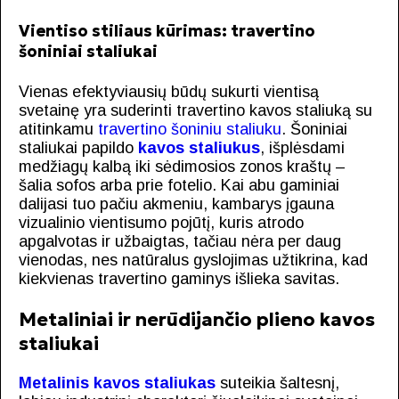
Vientiso stiliaus kūrimas: travertino
šoniniai staliukai
Vienas efektyviausių būdų sukurti vientisą
svetainę yra suderinti travertino kavos staliuką su
atitinkamu
travertino šoniniu staliuku
. Šoniniai
staliukai papildo
kavos staliukus
, išplėsdami
medžiagų kalbą iki sėdimosios zonos kraštų –
šalia sofos arba prie fotelio. Kai abu gaminiai
dalijasi tuo pačiu akmeniu, kambarys įgauna
vizualinio vientisumo pojūtį, kuris atrodo
apgalvotas ir užbaigtas, tačiau nėra per daug
vienodas, nes natūralus gyslojimas užtikrina, kad
kiekvienas travertino gaminys išlieka savitas.
Metaliniai ir nerūdijančio plieno kavos
staliukai
Metalinis kavos staliukas
suteikia šaltesnį,