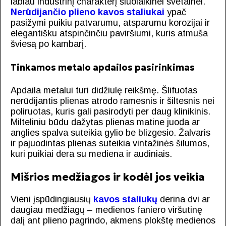
labiau industrinį charakterį šiuolaikinei svetainei.
Nerūdijančio plieno kavos staliukai
ypač
pasižymi puikiu patvarumu, atsparumu korozijai ir
elegantišku atspinčinčiu paviršiumi, kuris atmuša
šviesą po kambarį.
Tinkamos metalo apdailos pasirinkimas
Apdaila metalui turi didžiulę reikšmę. Šlifuotas
nerūdijantis plienas atrodo ramesnis ir šiltesnis nei
poliruotas, kuris gali pasirodyti per daug klinikinis.
Milteliniu būdu dažytas plienas matine juoda ar
anglies spalva suteikia gylio be blizgesio. Žalvaris
ir pajuodintas plienas suteikia vintažinės šilumos,
kuri puikiai dera su mediena ir audiniais.
Mišrios medžiagos ir kodėl jos veikia
Vieni įspūdingiausių
kavos staliukų
derina dvi ar
daugiau medžiagų – medienos faniero viršutinę
dalį ant plieno pagrindo, akmens plokštę medienos