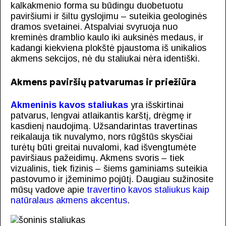
kalkakmenio forma su būdingu duobetuotu
paviršiumi ir šiltu gyslojimu – suteikia geologinės
dramos svetainei. Atspalviai svyruoja nuo
kreminės dramblio kaulo iki auksinės medaus, ir
kadangi kiekviena plokštė pjaustoma iš unikalios
akmens sekcijos, nė du staliukai nėra identiški.
Akmens paviršių patvarumas ir priežiūra
Akmeninis kavos staliukas
yra išskirtinai
patvarus, lengvai atlaikantis karštį, drėgmę ir
kasdienį naudojimą. Užsandarintas travertinas
reikalauja tik nuvalymo, nors rūgštūs skysčiai
turėtų būti greitai nuvalomi, kad išvengtumėte
paviršiaus pažeidimų. Akmens svoris – tiek
vizualinis, tiek fizinis – šiems gaminiams suteikia
pastovumo ir įžeminimo pojūtį. Daugiau sužinosite
mūsų vadove apie
travertino kavos staliukus kaip
natūralaus akmens akcentus
.