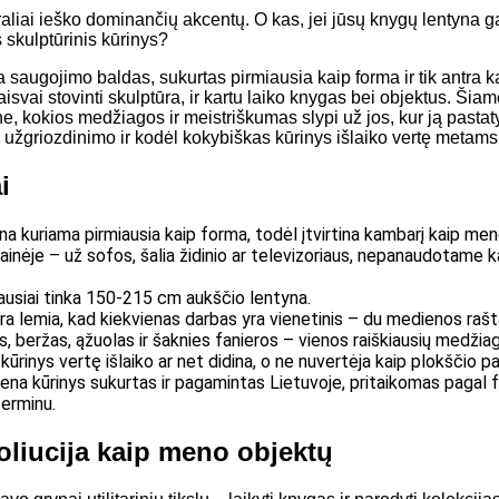
aliai ieško dominančių akcentų. O kas, jei jūsų knygų lentyna galė
 skulptūrinis kūrinys?
saugojimo baldas, sukurtas pirmiausia kaip forma ir tik antra kaip 
 laisvai stovinti skulptūra, ir kartu laiko knygas bei objektus. Š
e, kokios medžiagos ir meistriškumas slypi už jos, kur ją pastaty
i be užgriozdinimo ir kodėl kokybiškas kūrinys išlaiko vertę metam
i
na kuriama pirmiausia kaip forma, todėl įtvirtina kambarį kaip me
ainėje – už sofos, šalia židinio ar televizoriaus, nepanaudotame 
ausiai tinka 150-215 cm aukščio lentyna.
ra lemia, kad kiekvienas darbas yra vienetinis – du medienos raš
, beržas, ąžuolas ir šaknies fanieros – vienos raiškiausių medžia
kūrinys vertę išlaiko ar net didina, o ne nuvertėja kaip plokščio p
na kūrinys sukurtas ir pagamintas Lietuvoje, pritaikomas pagal fa
erminu.
liucija kaip meno objektų