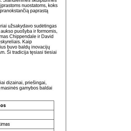
jas. Šiandieninės skulptūrinės
kį įprastoms nuostatoms, koks
, pranokstančią paprastą
ieriai užsakydavo sudėtingas
is, aukso puošyba ir formomis,
homas Chippendale ir David
skyreliais. Kaip
ius buvo baldų inovacijų
. Ši tradicija tęsiasi tiesiai
i dizainai, priešingai,
ko masinės gamybos baldai
nos
kimas