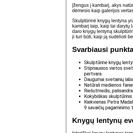
Įžengus į kambarį, akys natūr
dėmesio kaip galerijos vertas
Skulptūrinė knygų lentyna yra 
kambarį taip, kaip tai darytų
daro knygų lentyną skulptūrin
ji turi būti, kaip ją sudėliot
Svarbiausi punkta
Skulptūrinė knygų lenty
Stipriausios vietos svet
pertvara.
Daugumai svetainių labi
Natūrali medienos fanie
Riešutmedis, palisandras
Kokybiškas skulptūrinis 
Kiekvienas Petra Madale
9 savaičių pagaminimo t
Knygų lentynų evo