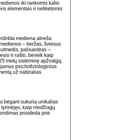
medienos iki rankomis kalto
ns elementais ir netikėtomis
erdirbta mediena atneša
os medienos – beržas, šviesus
šutmedis, palisandras –
sio ir rašto, beveik kaip
2025 metų sisteminę apžvalgą,
ojamus psichofiziologinius
umentą už natūralias
ui bėgant sukuria unikalias
 tyrinėjęs, kaip medžiagų
endimas prisideda prie