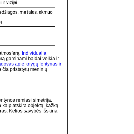
ir vizijai
medžiagos, metalas, akmuo
ų
 atmosferą.
Individualiai
mą gaminami baldai veikia ir
dovas apie knygų lentynas ir
 čia pristatytų meninių
entynos remiasi simetrija,
 kaip atskirą objektą, kažką
ras. Kelios savybės išskiria