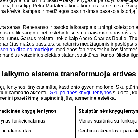
avo grynai utilitariniu tikslu – laikyti knygas ir parodyti kolekci
kitokią filosofiją. Petra Madalena kuria kūrinius, kurie meta iššū
iena kreivė, kampas ir medžiagos pasirinkimas pasakoja istoriją
yra senas. Renesanso ir baroko laikotarpiais turtingi kolekcion
irtus ne tik saugoti, bet ir stebinti, su smulkiais medienos rašta
 bei rūmų. Garsūs meistrai, tokie kaip Andre-Charles Boulle, T
nančius mažus pastatus, su retomis medžiagomis ir paslėptais 
hsonian dizaino muziejus
, medienos fanieros technikos šimtmeč
binančius vaizdinius efektus statant struktūras, kurios išlieka ilgam
 laikymo sistema transformuoja erdves
ų lentynos išnyksta mūsų kasdienio gyvenimo fone. Skulptūrinia
ku ir kambario akcentu.
Skulptūrinės knygų lentynos
siūlo tai, 
meninį pareiškimą, atspindintį jūsų asmeninę estetiką.
radicinės knygų lentynos
Skulptūrinės knygų lenty
rynas funkcionalumas
Menas susitinka su funkcija
ono elementas
Centrinis akcentas ir pareiš