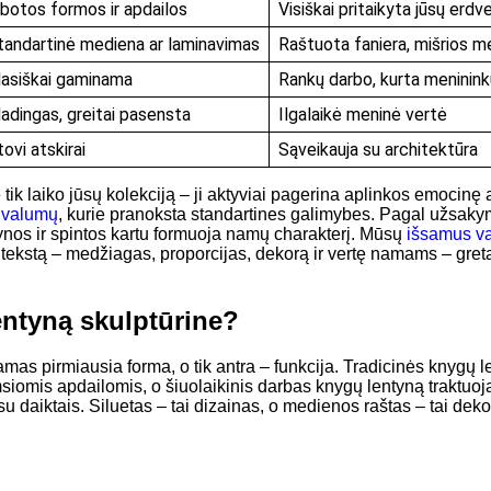
ibotos formos ir apdailos
Visiškai pritaikyta jūsų erdvei 
tandartinė mediena ar laminavimas
Raštuota faniera, mišrios 
asiškai gaminama
Rankų darbo, kurta meninink
adingas, greitai pasensta
Ilgalaikė meninė vertė
ovi atskirai
Sąveikauja su architektūra
tik laiko jūsų kolekciją – ji aktyviai pagerina aplinkos emocinę
rivalumų
, kurie pranoksta standartines galimybes. Pagal užsaky
ynos ir spintos kartu formuoja namų charakterį. Mūsų
išsamus va
ntekstą – medžiagas, proporcijas, dekorą ir vertę namams – greta
entyną skulptūrine?
amas pirmiausia forma, o tik antra – funkcija. Tradicinės knygų l
siomis apdailomis, o šiuolaikinis darbas knygų lentyną traktuoja
su daiktais. Siluetas – tai dizainas, o medienos raštas – tai deko