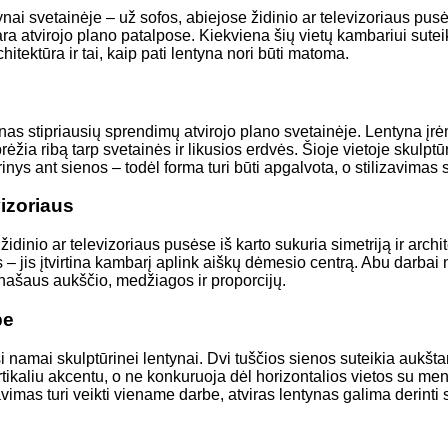
ynai svetainėje – už sofos, abiejose židinio ar televizoriaus 
ara atvirojo plano patalpose. Kiekviena šių vietų kambariui sutei
itektūra ir tai, kaip pati lentyna nori būti matoma.
nas stipriausių sprendimų atvirojo plano svetainėje. Lentyna įr
apibrėžia ribą tarp svetainės ir likusios erdvės. Šioje vietoje skul
nys ant sienos – todėl forma turi būti apgalvota, o stilizavimas 
vizoriaus
dinio ar televizoriaus pusėse iš karto sukuria simetriją ir archite
 jis įtvirtina kambarį aplink aiškų dėmesio centrą. Abu darbai net
anašaus aukščio, medžiagos ir proporcijų.
pe
namai skulptūrinei lentynai. Dvi tuščios sienos suteikia aukšt
rtikaliu akcentu, o ne konkuruoja dėl horizontalios vietos su m
imas turi veikti viename darbe, atviras lentynas galima derinti