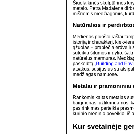
Šiuolaikinės skulptūrinės kn
metalo. Petra Madalena dirba
mišriomis medžiagomis, kurdam
Natūralios ir perdirb
Medienos pluošto raštai tam
istoriją ir charakterį, kiekv
ąžuolas – praplečia erdvę ir
suteikia šilumos ir gylio; ša
natūralus marmuras. Medžiago
paskelbtą
„Building and Env
atsakus, susijusius su atsipa
medžiagas namuose.
Metalai ir pramoniniai
Rankomis kaltas metalas sutei
baigmenas, užtikrindamos, ka
pasirinkimas perteikia pras
kūrinio meninio poveikio, išl
Kur svetainėje ge