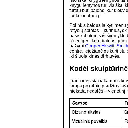
Istoriškai knygų lentynos tarn
knygų lentynos turi visiškai 
turėtų būti baldas, kur kiekv
funkcionalumą.
Polinkis baldus laikyti menu 
retybių spintas – kūrinius, sk
pasiskolintomis iš šventyklų
Roentgen, kūrė baldus, prime
pažymi
Cooper Hewitt, Smit
centre, leidžiančios kurti stul
iki šiuolaikinės dirbtuvės.
Kodėl skulptūrinė
Tradicinės stačiakampės knyg
tampa pokalbių pradžios taš
niekada negalės – vienetinį 
Savybė
T
Dizaino tikslas
G
Vizualinis poveikis
F