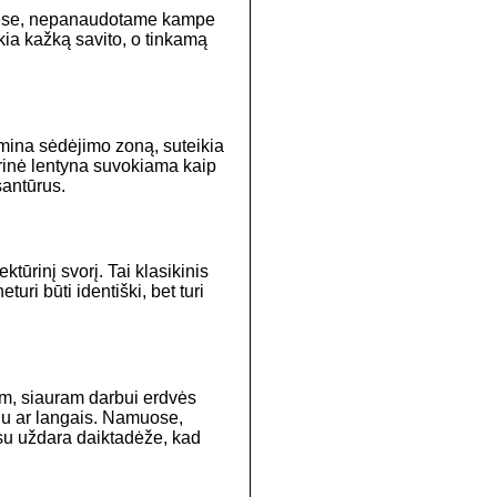
pusėse, nepanaudotame kampe
kia kažką savito, o tinkamą
ėmina sėdėjimo zoną, suteikia
ptūrinė lentyna suvokiama kaip
santūrus.
ktūrinį svorį. Tai klasikinis
uri būti identiški, bet turi
am, siauram darbui erdvės
enu ar langais. Namuose,
 su uždara daiktadėže, kad