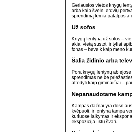
Geriausios vietos knygų lent
arba kaip švelni erdvių pertv
sprendimą lemia patalpos arch
Už sofos
Knygų lentyna už sofos – vie
akiai vietą sustoti ir tyliai 
fonas – beveik kaip meno kūri
Šalia židinio arba tele
Pora knygų lentynų abiejose ži
sprendimas ne be priežasties –
atrodyti kaip giminaičiai – p
Nepanaudotame kam
Kampas dažnai yra dosniausi 
kvėpuoti, ir lentyna tampa ve
kuriuose laikymas ir eksponav
ekspozicija liktų švari.