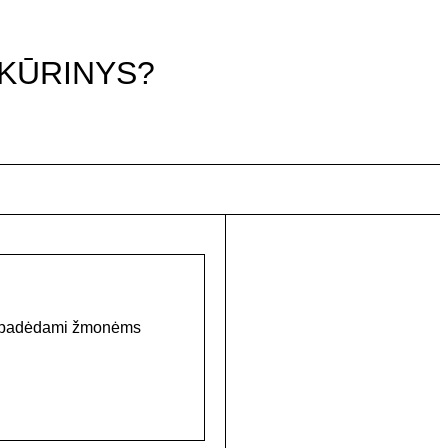
 KŪRINYS?
mą, padėdami žmonėms