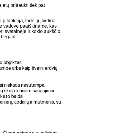
tų pritraukti tiek pat
funkcija, todėl ji įtvirtina
iame vadove paaiškiname, kas
ti svetainėje ir kokio aukščio
s bėgant.
no objektas.
kampe arba kaip švelni erdvių
tai niekada nesutampa.
gų skulptūriniam saugojimui.
aketo baldai.
nierą, apdailą ir matmenis, su