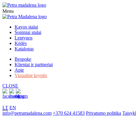
Menu
Kavos stalai
Šoniniai stalai
Lentynos
Kėdės
Katalogas
Bespoke
Klientai ir partneriai
Apie
Vizualinė kryptis
CLOSE
LT
EN
info@petramadalena.com
+370 624 41583
Privatumo politika
Taisykl