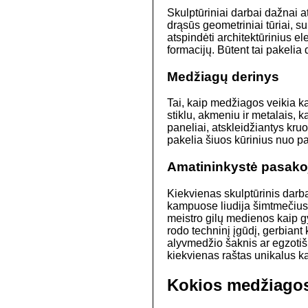
Skulptūriniai darbai dažnai a
drąsūs geometriniai tūriai, s
atspindėti architektūrinius e
formacijų. Būtent tai pakelia
Medžiagų derinys
Tai, kaip medžiagos veikia ka
stiklu, akmeniu ir metalais, k
paneliai, atskleidžiantys kru
pakelia šiuos kūrinius nuo p
Amatininkystė pasakoja
Kiekvienas skulptūrinis darba
kampuose liudija šimtmečius t
meistro gilų medienos kaip gy
rodo techninį įgūdį, gerbiant 
alyvmedžio šaknis ar egzotišk
kiekvienas raštas unikalus ka
Kokios medžiago