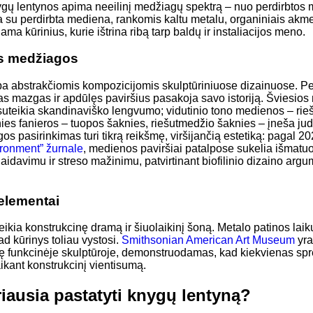
ygų lentynos apima neeilinį medžiagų spektrą – nuo perdirbtos 
 su perdirbta mediena, rankomis kaltu metalu, organiniais akme
a kūrinius, kurie ištrina ribą tarp baldų ir instaliacijos meno.
tos medžiagos
pa abstrakčiomis kompozicijomis skulptūriniuose dizainuose. P
ienas mazgas ir apdūlęs paviršius pasakoja savo istoriją. Šviesi
 suteikia skandinaviško lengvumo; vidutinio tono medienos – rie
knies fanieros – tuopos šaknies, riešutmedžio šaknies – įneša jude
s pasirinkimas turi tikrą reikšmę, viršijančią estetiką: pagal 
ironment” žurnale
, medienos paviršiai patalpose sukelia išmatu
laidavimu ir streso mažinimu, patvirtinant biofilinio dizaino arg
 elementai
kia konstrukcinę dramą ir šiuolaikinį šoną. Metalo patinos laik
d kūrinys toliau vystosi.
Smithsonian American Art Museum
yra
mę funkcinėje skulptūroje, demonstruodamas, kad kiekvienas spr
aikant konstrukcinį vientisumą.
riausia pastatyti knygų lentyną?