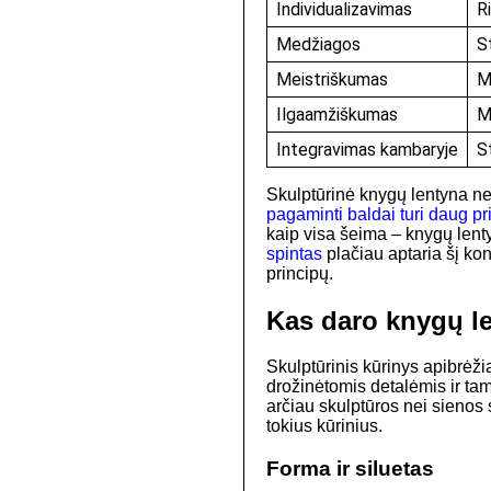
Individualizavimas
R
Medžiagos
S
Meistriškumas
M
Ilgaamžiškumas
M
Integravimas kambaryje
St
Skulptūrinė knygų lentyna ne 
pagaminti baldai turi daug p
kaip visa šeima – knygų lent
spintas
plačiau aptaria šį ko
principų.
Kas daro knygų l
Skulptūrinis kūrinys apibrėži
drožinėtomis detalėmis ir tam
arčiau skulptūros nei sienos 
tokius kūrinius.
Forma ir siluetas