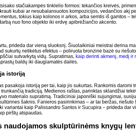
tsisako stačiakampės tinklelio formos: tekančios kreivės, prime
ukrauti kubai ar nesubalansuotos kompozicijos, vedančios akį per
lementus, tokius kaip kolonos ir arkos, arba semtis iš gamtos – 
 darbą nuo fono objekto iki erdvę apibrėžiančio akcento.
rtu, prideda dar vieną sluoksnį. Šiuolaikiniai meistrai derina 
ad sukurtų netikėtus efektus – poliruota bronzinė bazė su riešuto
opščiai sutvarkytą vidų. Supratimas,
kaip derinti akmenį, medį ir 
aprastų baldų iki daugiamatės dailės.
 istoriją
s pasakoja istoriją per tai, kaip jis sukurtas. Rankomis daromi 
runkančią tradiciją. Medienos raštas, parinktas sklandžiai tekėti
vo materialo supratimą. Tradiciniai japoniški sujungimai, susiju
kultūrines šaknis. Fanieros pasirinkimas – ar tai beržas, riešuto
i variantai kaip Palissandro Santos ir Sucupira – prideda dar vie
ip pirštų atspaudas.
s naudojamos skulptūrinėms knygų le