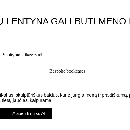
 LENTYNA GALI BŪTI MENO
Skaitymo laikas: 6 min
ikalius, skulptūriškus baldus, kurie jungia meną ir praktišku
š tiesų jaučiasi kaip namai.
Apibendrinti su AI